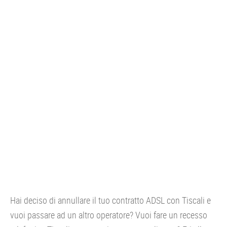
CONSOLE
GIOCHI
TRUCCHI
DRONI
STREAMING E TV
OFFERTE E TARIFFE
Hai deciso di annullare il tuo contratto ADSL con Tiscali e
vuoi passare ad un altro operatore? Vuoi fare un recesso