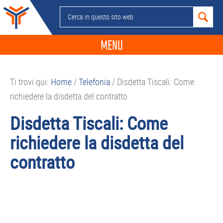
Passa
Passa
Passa
Passa
Cerca
alla
al
alla
al
in
navigazione
contenuto
barra
piè
questo
MENU
primaria
principale
laterale
di
sito
primaria
pagina
NEWS
web
Ti trovi qui:
Home
/
Telefonia
/
Disdetta Tiscali: Come
GUIDE ACQUISTO
richiedere la disdetta del contratto
TELEFONIA
Disdetta Tiscali: Come
SMARTPHONE
richiedere la disdetta del
TABLET
contratto
APP
PC
APPLE