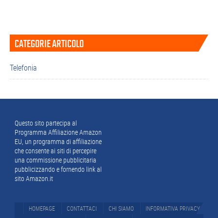
Barra
CATEGORIE ARTICOLO
laterale
primaria
Telefonia
Footer
Questo sito partecipa al
Programma Affiliazione Amazon
EU, un programma di affiliazione
che consente ai siti di percepire
una commissione pubblicitaria
pubblicizzando e fornendo link al
sito Amazon.it
HOMEPAGE
CONTATTACI
CHI SIAMO
INFORMATIVA PRIVACY