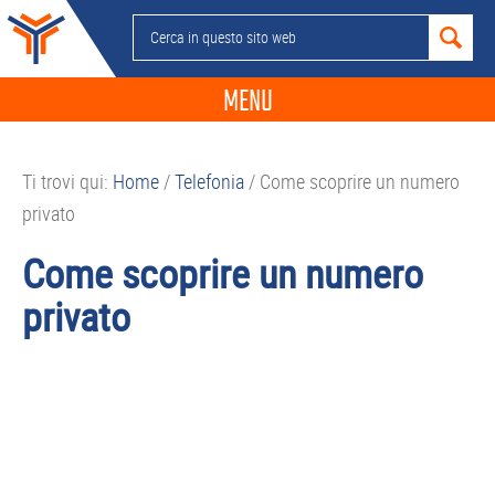
Passa
Passa
Passa
Passa
Cerca
alla
al
alla
al
in
navigazione
contenuto
barra
piè
questo
MENU
primaria
principale
laterale
di
sito
primaria
pagina
NEWS
web
Ti trovi qui:
Home
/
Telefonia
/
Come scoprire un numero
GUIDE ACQUISTO
privato
TELEFONIA
Come scoprire un numero
SMARTPHONE
privato
TABLET
APP
PC
APPLE