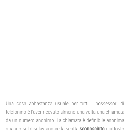
CONSOLE
GIOCHI
TRUCCHI
DRONI
STREAMING E TV
OFFERTE E TARIFFE
Una cosa abbastanza usuale per tutti i possessori di
telefonino è l’aver ricevuto almeno una volta una chiamata
da un numero anonimo. La chiamata è definibile anonima
quando sul display appare la scritta
sconosciuto
piuttosto