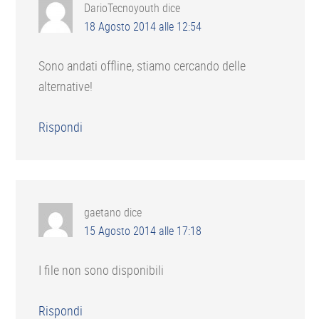
DarioTecnoyouth
dice
18 Agosto 2014 alle 12:54
Sono andati offline, stiamo cercando delle
alternative!
Rispondi
gaetano
dice
15 Agosto 2014 alle 17:18
I file non sono disponibili
Rispondi