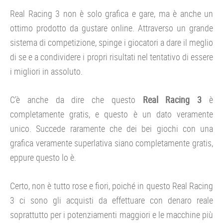
Real Racing 3 non è solo grafica e gare, ma è anche un
ottimo prodotto da gustare online. Attraverso un grande
sistema di competizione, spinge i giocatori a dare il meglio
di se e a condividere i propri risultati nel tentativo di essere
i migliori in assoluto.
C’è anche da dire che questo
Real Racing 3
è
completamente gratis, e questo è un dato veramente
unico. Succede raramente che dei bei giochi con una
grafica veramente superlativa siano completamente gratis,
eppure questo lo è.
Certo, non è tutto rose e fiori, poiché in questo Real Racing
3 ci sono gli acquisti da effettuare con denaro reale
soprattutto per i potenziamenti maggiori e le macchine più