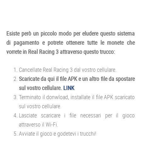
Esiste però un piccolo modo per eludere questo sistema
di pagamento e potrete ottenere tutte le monete che
vorrete in Real Racing 3 attraverso questo trucco:
Cancellate Real Racing 3 dal vostro cellulare.
Scaricate da qui il file APK e un altro file da spostare
sul vostro cellulare.
LINK
Terminato il donwload, installate il file APK scaricato
sul vostro cellulare.
Lasciate scaricare i file necessari per il gioco
attraverso il Wi-Fi.
Avviate il gioco e godetevi i trucchi!