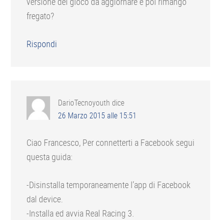
versione del gioco da aggiornare e poi rimango
fregato?
Rispondi
DarioTecnoyouth
dice
26 Marzo 2015 alle 15:51
Ciao Francesco, Per connetterti a Facebook segui
questa guida:
-Disinstalla temporaneamente l’app di Facebook
dal device.
-Installa ed avvia Real Racing 3.