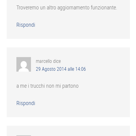
Troveremo un altro aggiornamento funzionante.
Rispondi
marcello
dice
29 Agosto 2014 alle 14:06
a me i trucchi non mi partono
Rispondi