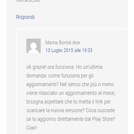
Rispondi
Mattia Bortoli
dice
13 Luglio 2015 alle 19:33
ok grazie! ora funziona. Ho un’ultima
domanda: come funziona per gli
aggiornamenti? Nel senso che più o meno
viene rilasciato un aggiornamento al mese,
bisogna aspettare che tu metta il link per
scaricare la nuova versione? Cosa succede
se lo aggiorno direttamente dal Play Store?
Ciao!