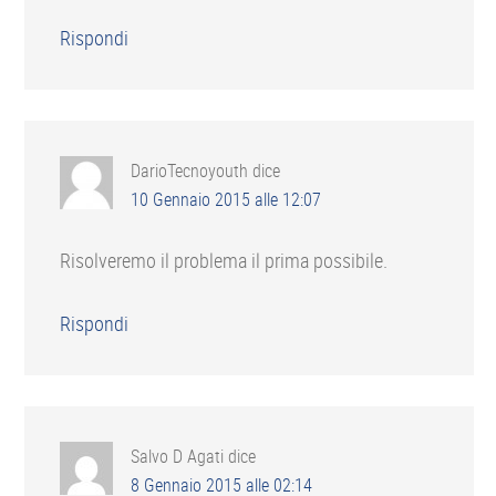
Rispondi
DarioTecnoyouth
dice
10 Gennaio 2015 alle 12:07
Risolveremo il problema il prima possibile.
Rispondi
Salvo D Agati
dice
8 Gennaio 2015 alle 02:14