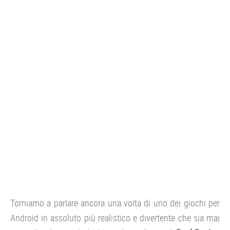
CONSOLE
GIOCHI
TRUCCHI
DRONI
STREAMING E TV
OFFERTE E TARIFFE
Torniamo a parlare ancora una volta di uno dei giochi per
Android in assoluto più realistico e divertente che sia mai