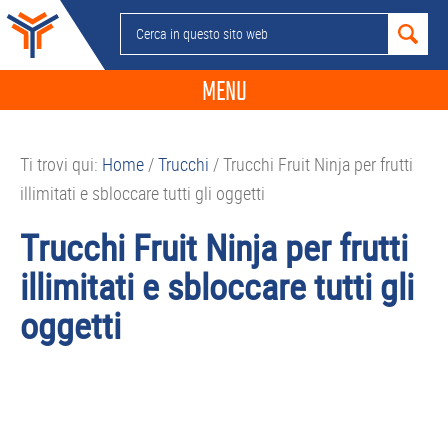
Passa
Passa
Passa
Passa
Cerca
alla
al
alla
al
in
navigazione
contenuto
barra
piè
questo
MENU
primaria
principale
laterale
di
sito
primaria
pagina
NEWS
web
Ti trovi qui:
Home
/
Trucchi
/
Trucchi Fruit Ninja per frutti
GUIDE ACQUISTO
illimitati e sbloccare tutti gli oggetti
TELEFONIA
Trucchi Fruit Ninja per frutti
SMARTPHONE
illimitati e sbloccare tutti gli
TABLET
oggetti
APP
PC
APPLE