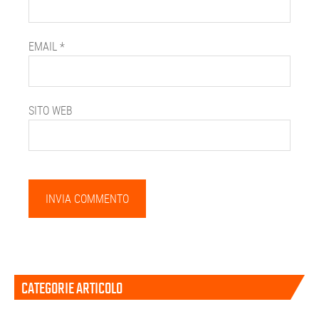
EMAIL
*
SITO WEB
Barra
CATEGORIE ARTICOLO
laterale
primaria