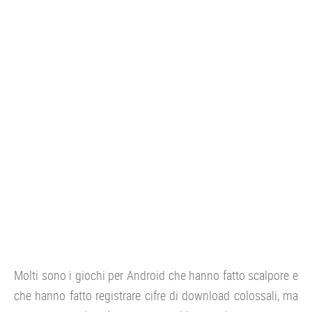
CONSOLE
GIOCHI
TRUCCHI
DRONI
STREAMING E TV
OFFERTE E TARIFFE
Molti sono i giochi per Android che hanno fatto scalpore e
che hanno fatto registrare cifre di download colossali, ma