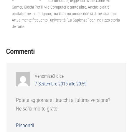
Commodore, leggendo riviste come PC
Gamer, Giochi Per Il Mio Computer e tante altre. Anche le altre
piattaforme mi intrigano, ma il primo amore non si dimentica mai.
Attualmente frequento l'università "La Sapienza" con indirizzo storia
dell'arte.
Interazioni
Commenti
del
lettore
Venomize0
dice
7 Settembre 2015 alle 20:59
Potete aggiornare i trucchi all’ultima versione?
Ne sarei molto grato!
Rispondi