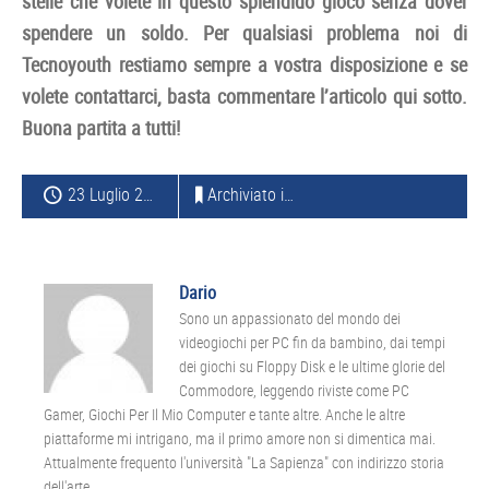
stelle che volete in questo splendido gioco senza dover
spendere un soldo. Per qualsiasi problema noi di
Tecnoyouth restiamo sempre a vostra disposizione e se
volete contattarci, basta commentare l’articolo qui sotto.
Buona partita a tutti!
23 Luglio 2014
Archiviato in:
TRUCCHI
Dario
Sono un appassionato del mondo dei
videogiochi per PC fin da bambino, dai tempi
dei giochi su Floppy Disk e le ultime glorie del
Commodore, leggendo riviste come PC
Gamer, Giochi Per Il Mio Computer e tante altre. Anche le altre
piattaforme mi intrigano, ma il primo amore non si dimentica mai.
Attualmente frequento l'università "La Sapienza" con indirizzo storia
dell'arte.