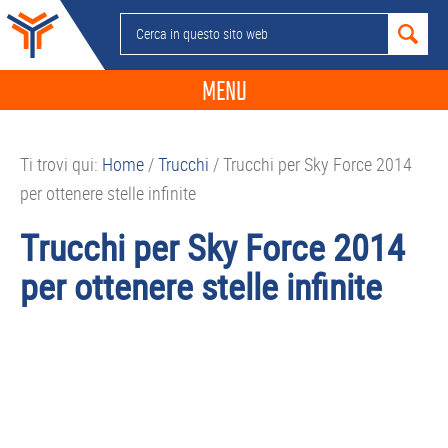
Passa
Passa
Passa
Passa
Cerca
alla
al
alla
al
in
navigazione
contenuto
barra
piè
questo
MENU
primaria
principale
laterale
di
sito
primaria
pagina
NEWS
web
Ti trovi qui:
Home
/
Trucchi
/
Trucchi per Sky Force 2014
GUIDE ACQUISTO
per ottenere stelle infinite
TELEFONIA
Trucchi per Sky Force 2014
SMARTPHONE
per ottenere stelle infinite
TABLET
APP
PC
APPLE