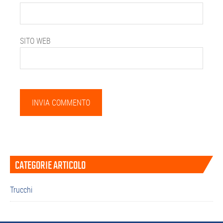
SITO WEB
Barra
CATEGORIE ARTICOLO
laterale
primaria
Trucchi