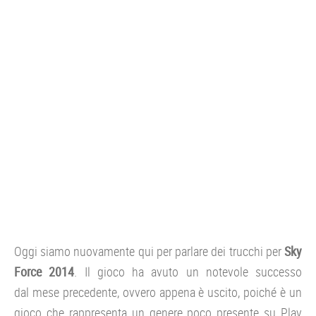
CONSOLE
GIOCHI
TRUCCHI
DRONI
STREAMING E TV
OFFERTE E TARIFFE
Oggi siamo nuovamente qui per parlare dei trucchi per
Sky
Force 2014
. Il gioco ha avuto un notevole successo
dal mese precedente, ovvero appena è uscito, poiché è un
gioco che rappresenta un genere poco presente su Play