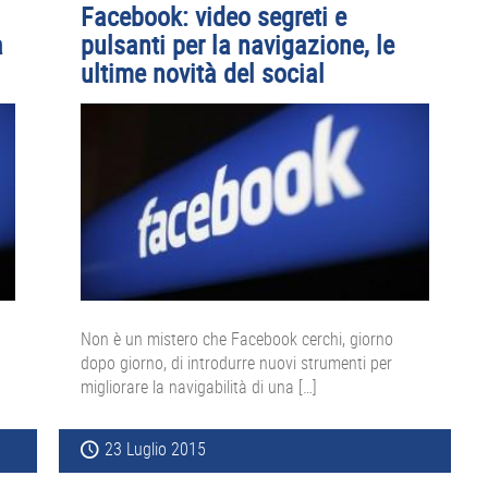
Facebook: video segreti e
a
pulsanti per la navigazione, le
ultime novità del social
Non è un mistero che Facebook cerchi, giorno
dopo giorno, di introdurre nuovi strumenti per
migliorare la navigabilità di una […]
23 Luglio 2015