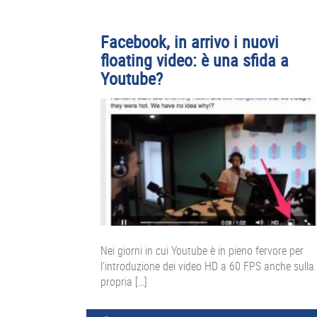
Facebook, in arrivo i nuovi
floating video: è una sfida a
Youtube?
Nei giorni in cui Youtube è in pieno fervore per
l’introduzione dei video HD a 60 FPS anche sulla
propria […]