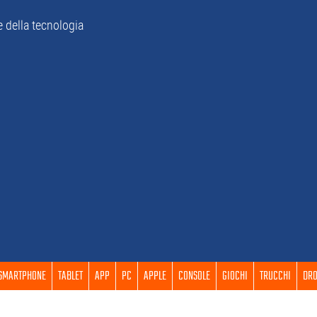
e della tecnologia
SMARTPHONE
TABLET
APP
PC
APPLE
CONSOLE
GIOCHI
TRUCCHI
DRO