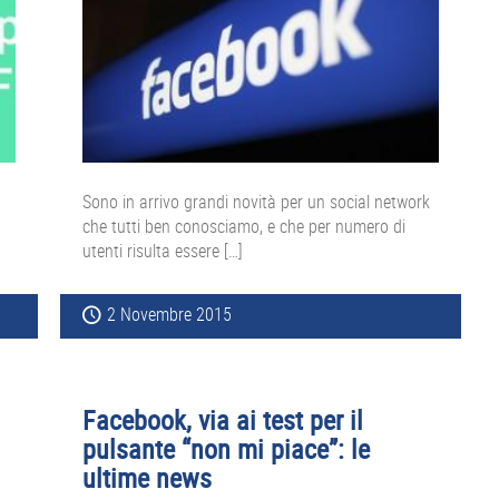
Sono in arrivo grandi novità per un social network
che tutti ben conosciamo, e che per numero di
utenti risulta essere […]
2 Novembre 2015
Facebook, via ai test per il
pulsante “non mi piace”: le
ultime news