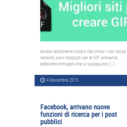
Avrete certamente notato che ormai i noti social
network sono impazziti per le GIF animante,
bellissime immagini che si susseguono […]
4 Novembre 2015
Facebook, arrivano nuove
funzioni di ricerca per i post
pubblici