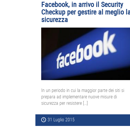
Facebook, in arrivo il Security
Checkup per gestire al meglio l
sicurezza
In un periodo in cui la maggior parte dei siti si
prepara ad implementare nuove misure di
sicurezza per resistere […]
31 Luglio 2015