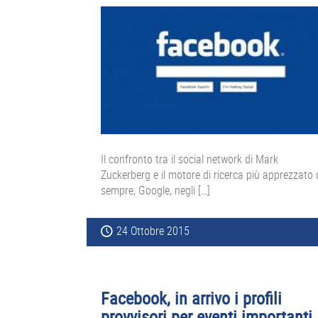
Il confronto tra il social network di Mark
Zuckerberg e il motore di ricerca più apprezzato 
sempre, Google, negli […]
24 Ottobre 2015
Facebook, in arrivo i profili
provvisori per eventi importanti