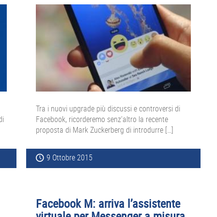
Tra i nuovi upgrade più discussi e controversi di
di
Facebook, ricorderemo senz’altro la recente
proposta di Mark Zuckerberg di introdurre […]
9 Ottobre 2015
Facebook M: arriva l’assistente
virtuale per Messenger a misura