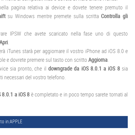
nella pagina relativa ai device e dovete tenere premuto il
hift
su Windows mentre premete sulla scritta
Controlla gli
mware IPSW che avete scaricato nella fase uno di questo
Apri
.
à iTunes starà per aggiornare il vostro iPhone ad iOS 8.0 e
le e dovrete premere sul tasto con scritto
Aggiorna
.
vice sia pronto, che il
downgrade da iOS 8.0.1 a iOS 8
sia
ati necessari del vostro telefono.
 8.0.1 a iOS 8
è completato e in poco tempo sarete tornati al
to in:
APPLE