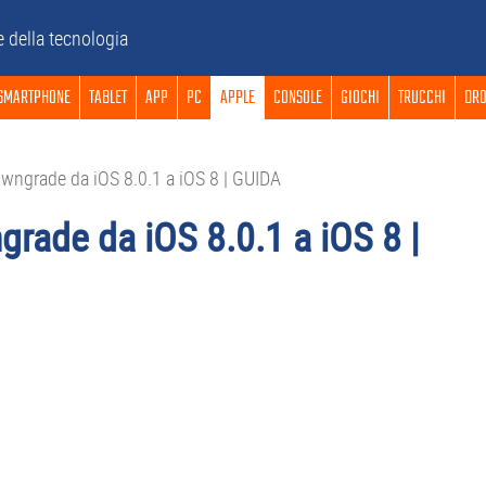
e della tecnologia
SMARTPHONE
TABLET
APP
PC
APPLE
CONSOLE
GIOCHI
TRUCCHI
DRO
owngrade da iOS 8.0.1 a iOS 8 | GUIDA
grade da iOS 8.0.1 a iOS 8 |