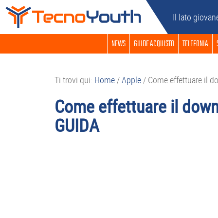
Passa
Passa
Passa
Passa
Il lato giovan
alla
al
alla
al
navigazione
contenuto
barra
piè
NEWS
GUIDE ACQUISTO
TELEFONIA
primaria
principale
laterale
di
primaria
pagina
Ti trovi qui:
Home
/
Apple
/
Come effettuare il d
Come effettuare il down
GUIDA