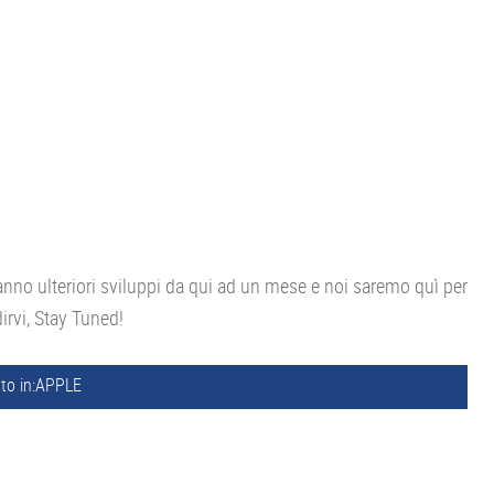
anno ulteriori sviluppi da qui ad un mese e noi saremo quì per
irvi, Stay Tuned!
to in:
APPLE