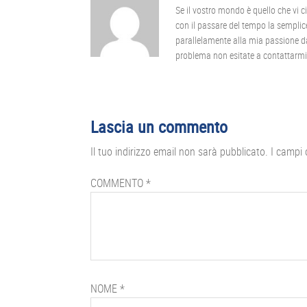
Se il vostro mondo è quello che vi c
con il passare del tempo la semplice
parallelamente alla mia passione da 
problema non esitate a contattarmi
Interazioni
Lascia un commento
del
Il tuo indirizzo email non sarà pubblicato.
I campi 
lettore
COMMENTO
*
NOME
*