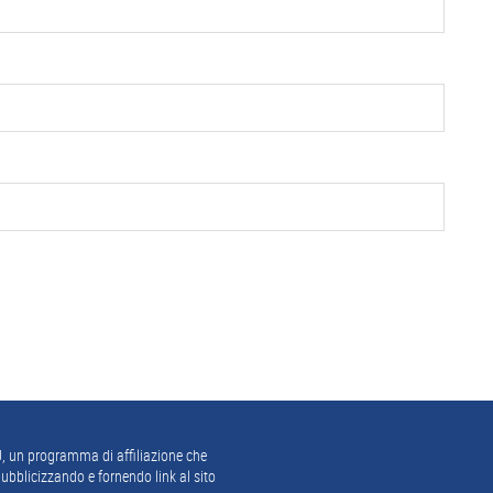
, un programma di affiliazione che
ubblicizzando e fornendo link al sito