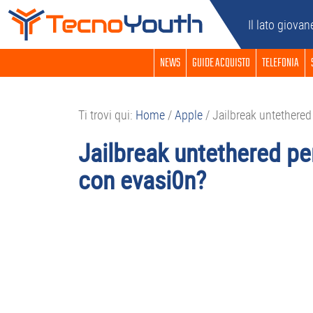
Passa
Passa
Passa
Passa
Il lato giovan
alla
al
alla
al
navigazione
contenuto
barra
piè
NEWS
GUIDE ACQUISTO
TELEFONIA
primaria
principale
laterale
di
primaria
pagina
Ti trovi qui:
Home
/
Apple
/
Jailbreak untethered 
Jailbreak untethered per
con evasi0n?