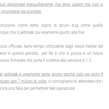
, può aggiornare tranquillamente, ma deve sapere che non si
o importante da ricordare.
oluzione, come detto sopra, di alcuni bug come quello
nque che il jailbreak sia veramente giunto alla fine.
io ufficiale, tanto tempo utilizzabile dagli stessi hacker del
ne in questo periodo, per far si che si possa in un futuro
ovo firmware che porta il sistema alla versione 6.1.3.
del jailbreak è veramente tanta, anche perchè solo nei primi 4
aricato ben 7 milioni di volte,
vi consigliamo di attendere che i
ncora una falla per permettere tale operazione.