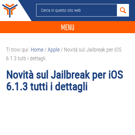
Passa
Passa
Passa
Passa
Cerca
alla
al
alla
al
in
navigazione
contenuto
barra
piè
questo
MENU
primaria
principale
laterale
di
sito
primaria
pagina
NEWS
web
Ti trovi qui:
Home
/
Apple
/
Novità sul Jailbreak per iOS
GUIDE ACQUISTO
6.1.3 tutti i dettagli
TELEFONIA
Novità sul Jailbreak per iOS
SMARTPHONE
6.1.3 tutti i dettagli
TABLET
APP
PC
APPLE