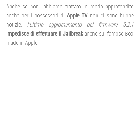
Anche se non l’abbiamo trattato in modo approfondito
anche per i possessori di
Apple TV
non ci sono buone
notizie,
l’ultimo aggiornamento del firmware 5.2.1
impedisce di effettuare il Jailbreak
anche sul famoso Box
made in Apple.