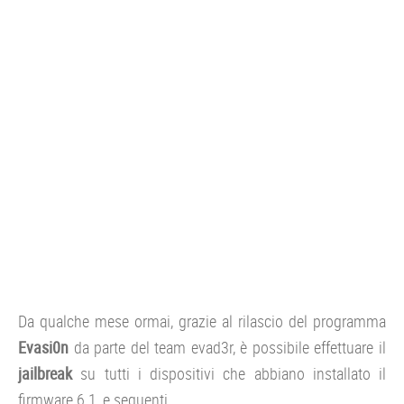
CONSOLE
GIOCHI
TRUCCHI
DRONI
STREAMING E TV
OFFERTE E TARIFFE
Da qualche mese ormai, grazie al rilascio del programma
Evasi0n
da parte del team evad3r, è possibile effettuare il
jailbreak
su tutti i dispositivi che abbiano installato il
firmware 6.1, e seguenti.