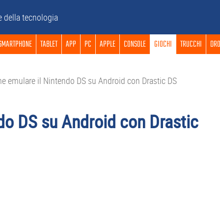
e della tecnologia
SMARTPHONE
TABLET
APP
PC
APPLE
CONSOLE
GIOCHI
TRUCCHI
DRO
 emulare il Nintendo DS su Android con Drastic DS
do DS su Android con Drastic