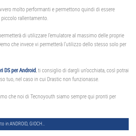
vero molto performanti e permettono quindi di essere
 piccolo rallentamento.
ermetterà di utilizzare l’emulatore al massimo delle proprie
 Demo che invece vi permetterà l’utilizzo dello stesso solo per
ri DS per Android
, ti consiglio di dargli un’occhiata, così potrai
aso tuo, nel caso in cui Drastic non funzionasse.
diamo che noi di Tecnoyouth siamo sempre qui pronti per
to in:
ANDROID
,
GIOCHI
,
NEWS
,
NINTENDO