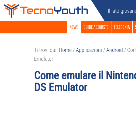
Passa
Passa
Passa
Passa
Il lato giovan
alla
al
alla
al
navigazione
contenuto
barra
piè
NEWS
GUIDE ACQUISTO
TELEFONIA
primaria
principale
laterale
di
primaria
pagina
Ti trovi qui:
Home
/
Applicazioni
/
Android
/
Come
Emulator
Come emulare il Ninten
DS Emulator