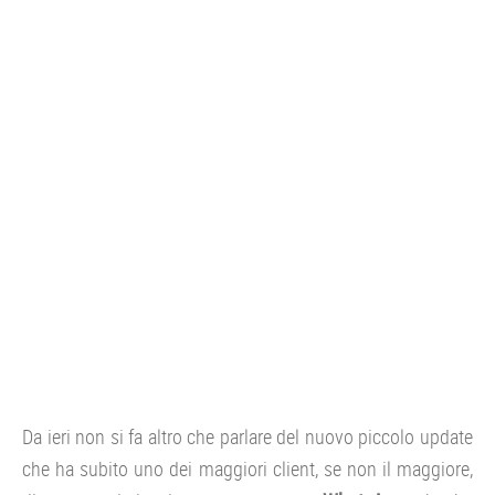
CONSOLE
GIOCHI
TRUCCHI
DRONI
STREAMING E TV
OFFERTE E TARIFFE
Da ieri non si fa altro che parlare del nuovo piccolo update
che ha subito uno dei maggiori client, se non il maggiore,