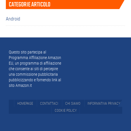
CATEGORIE ARTICOLO
laterale
primaria
Android
Footer
Questo sito partecipa al
Programma Affiliazione Amazon
EU, un programma di affiliazione
che consente ai siti di percepire
una commissione pubblicitaria
pubblicizzando e fornendo link al
sito Amazon.it
HOMEPAGE
CONTATTACI
CHI SIAMO
INFORMATIVA PRIVACY
COOKIE POLICY