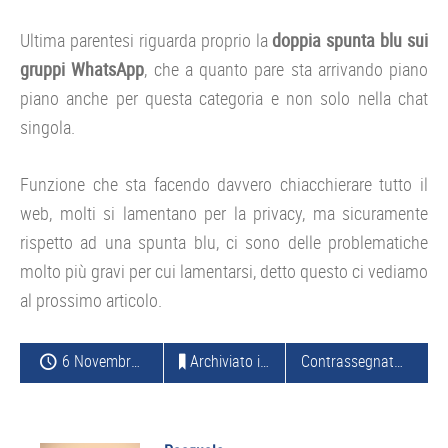
Ultima parentesi riguarda proprio la
doppia spunta blu sui
gruppi WhatsApp
, che a quanto pare sta arrivando piano
piano anche per questa categoria e non solo nella chat
singola.
Funzione che sta facendo davvero chiacchierare tutto il
web, molti si lamentano per la privacy, ma sicuramente
rispetto ad una spunta blu, ci sono delle problematiche
molto più gravi per cui lamentarsi, detto questo ci vediamo
al prossimo articolo.
6 Novembre 2014
Archiviato in:
ANDROID
Contrassegnato con:
W