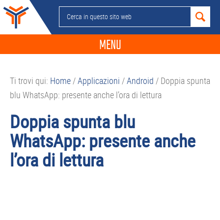
Passa
Passa
Passa
Passa
Cerca
alla
al
alla
al
in
navigazione
contenuto
barra
piè
questo
MENU
primaria
principale
laterale
di
sito
primaria
pagina
NEWS
web
Ti trovi qui:
Home
/
Applicazioni
/
Android
/
Doppia spunta
GUIDE ACQUISTO
blu WhatsApp: presente anche l’ora di lettura
TELEFONIA
Doppia spunta blu
SMARTPHONE
WhatsApp: presente anche
TABLET
l’ora di lettura
APP
PC
APPLE