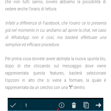
che non tutti sanno, ovvero abbiamo la possibilità di
vedere anche l’orario di lettura.
Infatti a differenza di Facebook, che l’orario ce lo presenta
già nel momento in cui andiamo ad aprire la chat, nel caso
di WhatsApp non è così, ma basterà effettuare una
semplice ed efficace procedura.
Per prima cosa dovrete avere abilitata la nuova spunta blu,
dopo di che cliccando sul messaggio dove viene
rappresentata questa features, basterà selezionare
l’opzioni in alto che si viene a formare, la quale è
rappresentata da un cerchio con una
“i”
dentro.