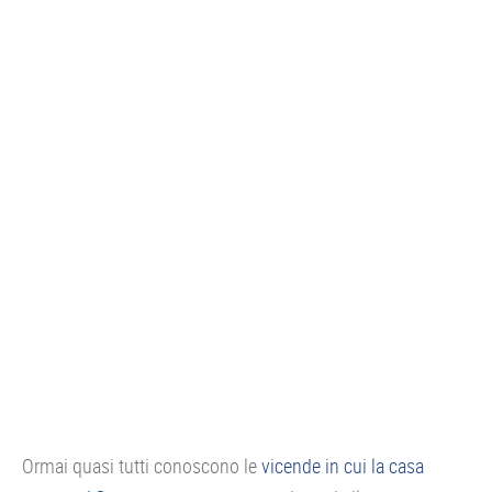
CONSOLE
GIOCHI
TRUCCHI
DRONI
STREAMING E TV
OFFERTE E TARIFFE
Ormai quasi tutti conoscono le
vicende in cui la casa