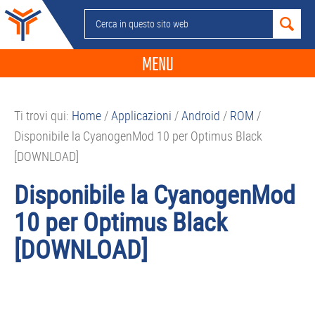
Passa
Passa
Passa
Passa
Cerca
alla
al
alla
al
in
navigazione
contenuto
barra
piè
questo
MENU
primaria
principale
laterale
di
sito
primaria
pagina
NEWS
web
Ti trovi qui:
Home
/
Applicazioni
/
Android
/
ROM
/
GUIDE ACQUISTO
Disponibile la CyanogenMod 10 per Optimus Black
TELEFONIA
[DOWNLOAD]
SMARTPHONE
Disponibile la CyanogenMod
TABLET
10 per Optimus Black
APP
[DOWNLOAD]
PC
APPLE