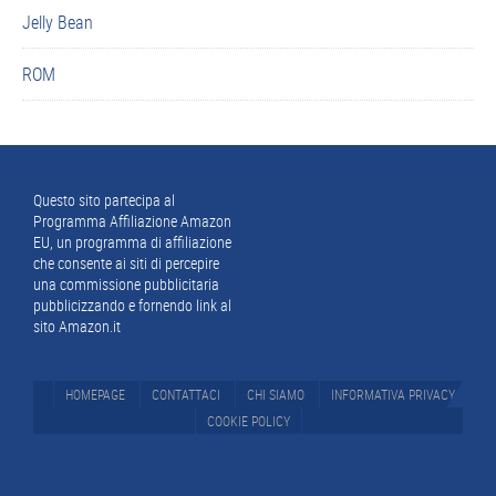
primaria
Jelly Bean
ROM
Footer
Questo sito partecipa al
Programma Affiliazione Amazon
EU, un programma di affiliazione
che consente ai siti di percepire
una commissione pubblicitaria
pubblicizzando e fornendo link al
sito Amazon.it
HOMEPAGE
CONTATTACI
CHI SIAMO
INFORMATIVA PRIVACY
COOKIE POLICY