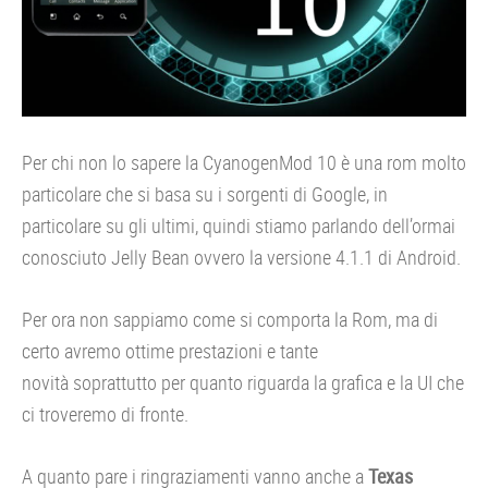
Per chi non lo sapere la CyanogenMod 10 è una rom molto
particolare che si basa su i sorgenti di Google, in
particolare su gli ultimi, quindi stiamo parlando dell’ormai
conosciuto Jelly Bean ovvero la versione 4.1.1 di Android.
Per ora non sappiamo come si comporta la Rom, ma di
certo avremo ottime prestazioni e tante
novità soprattutto per quanto riguarda la grafica e la UI che
ci troveremo di fronte.
A quanto pare i ringraziamenti vanno anche a
Texas