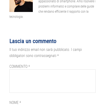
appassionato di smartphone. Amo risolvere i
problemi informatici e compilare delle guide
che rendano efficiente il rapporto con la
tecnologia.
Interazioni
Lascia un commento
del
Il tuo indirizzo email non sarà pubblicato.
I campi
lettore
obbligatori sono contrassegnati
*
COMMENTO
*
NOME
*