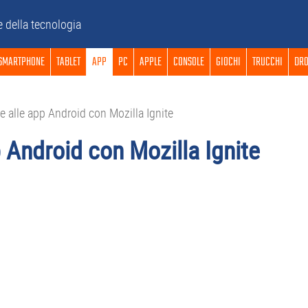
e della tecnologia
SMARTPHONE
TABLET
APP
PC
APPLE
CONSOLE
GIOCHI
TRUCCHI
DRO
e alle app Android con Mozilla Ignite
 Android con Mozilla Ignite