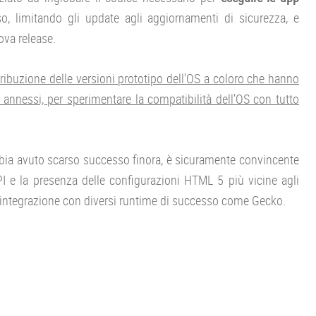
o, limitando gli update agli aggiornamenti di sicurezza, e
ova release.
ribuzione delle versioni prototipo dell’OS a coloro che hanno
 annessi, per sperimentare la compatibilità dell’OS con tutto
abbia avuto scarso successo finora, è sicuramente convincente
API e la presenza delle configurazioni HTML 5 più vicine agli
 all’integrazione con diversi runtime di successo come Gecko.