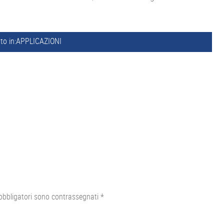
to in:
APPLICAZIONI
obbligatori sono contrassegnati
*