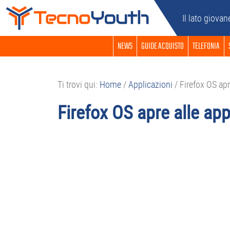
Passa
Passa
Passa
Passa
Il lato giovan
alla
al
alla
al
navigazione
contenuto
barra
piè
NEWS
GUIDE ACQUISTO
TELEFONIA
primaria
principale
laterale
di
primaria
pagina
Ti trovi qui:
Home
/
Applicazioni
/
Firefox OS apr
Firefox OS apre alle app