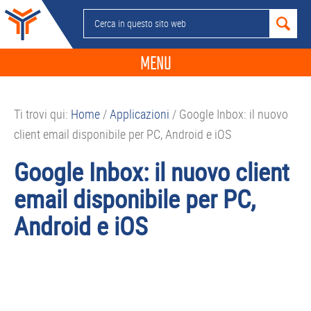
Passa
Passa
Passa
Passa
Cerca
alla
al
alla
al
in
navigazione
contenuto
barra
piè
questo
MENU
primaria
principale
laterale
di
sito
primaria
pagina
NEWS
web
Ti trovi qui:
Home
/
Applicazioni
/
Google Inbox: il nuovo
GUIDE ACQUISTO
client email disponibile per PC, Android e iOS
TELEFONIA
Google Inbox: il nuovo client
SMARTPHONE
email disponibile per PC,
TABLET
Android e iOS
APP
PC
APPLE