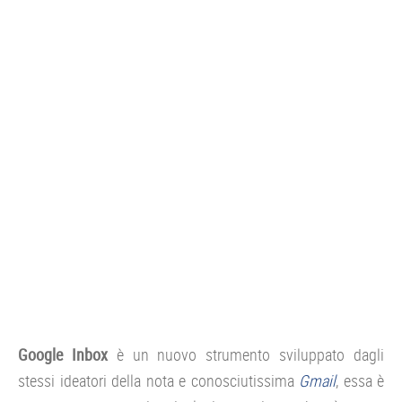
CONSOLE
GIOCHI
TRUCCHI
DRONI
STREAMING E TV
OFFERTE E TARIFFE
Google Inbox
è un nuovo strumento sviluppato dagli
stessi ideatori della nota e conosciutissima
Gmail
, essa è