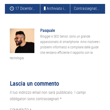
17 Dicembre 2012
Archiviato in:
APPLICAZIONI
,
AGGIORNAM
Contrassegnato con:
W
Pasquale
Blogger e SEO Senior, sono un grande
appassionato di smartphone. Amo risolvere i
problemi informatici e compilare delle guide
che rendano efficiente il rapporto con la
tecnologia.
Interazioni
Lascia un commento
del
Il tuo indirizzo email non sarà pubblicato.
I campi
lettore
obbligatori sono contrassegnati
*