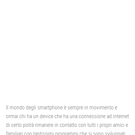
CONSOLE
GIOCHI
TRUCCHI
DRONI
STREAMING E TV
OFFERTE E TARIFFE
Il mondo degli smartphone è sempre in movimento e
ormai chi ha un device che ha una connessione ad internet
di certo potrà rimanere in contatto con tutti i propri amici e
familiari con tantissimi programmi che si sono sviluppati