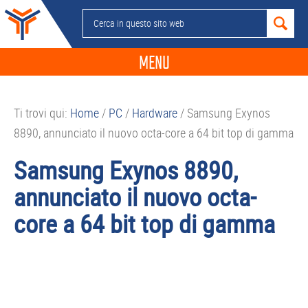
Passa
Passa
Passa
Passa
Cerca
alla
al
alla
al
in
navigazione
contenuto
barra
piè
questo
MENU
primaria
principale
laterale
di
sito
primaria
pagina
NEWS
web
Ti trovi qui:
Home
/
PC
/
Hardware
/
Samsung Exynos
GUIDE ACQUISTO
8890, annunciato il nuovo octa-core a 64 bit top di gamma
TELEFONIA
Samsung Exynos 8890,
SMARTPHONE
annunciato il nuovo octa-
TABLET
core a 64 bit top di gamma
APP
PC
APPLE