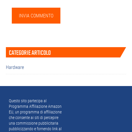
Barra
CATEGORIE ARTICOLO
laterale
primaria
Hardware
Footer
Questo sito partecipa al
Programma Affiliazione Amazon
EU, un programma di affiliazione
che consente ai siti di percepire
una commissione pubblicitaria
pubblicizzando e fornendo link al