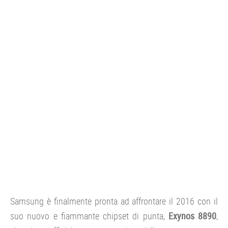
CONSOLE
GIOCHI
TRUCCHI
DRONI
STREAMING E TV
OFFERTE E TARIFFE
Samsung è finalmente pronta ad affrontare il 2016 con il
suo nuovo e fiammante chipset di punta,
Exynos 8890
,