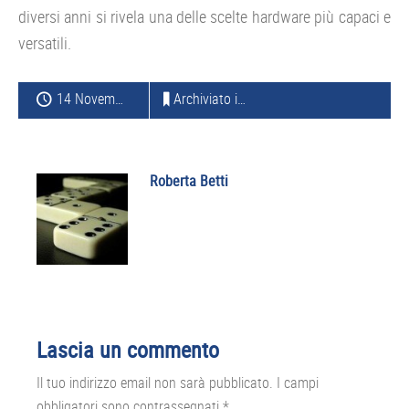
diversi anni si rivela una delle scelte hardware più capaci e
versatili.
14 Novembre 2015
Archiviato in:
HARDWARE
Roberta Betti
Interazioni
Lascia un commento
del
Il tuo indirizzo email non sarà pubblicato.
I campi
lettore
obbligatori sono contrassegnati
*