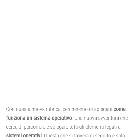
CONSOLE
GIOCHI
TRUCCHI
DRONI
STREAMING E TV
OFFERTE E TARIFFE
Con questa nuova rubrica, cercheremo di spiegare
come
funziona un sistema operativo
. Una nuova avventura che
cerca di percorrere e spiegare tutti gli elementi legati ai
sistemi operativi
. Questa che si troverà di seguito è solo