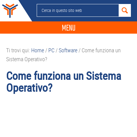
Passa
Passa
Passa
Passa
Cerca
alla
al
alla
al
in
navigazione
contenuto
barra
piè
questo
MENU
primaria
principale
laterale
di
sito
primaria
pagina
NEWS
web
Ti trovi qui:
Home
/
PC
/
Software
/
Come funziona un
GUIDE ACQUISTO
Sistema Operativo?
TELEFONIA
Come funziona un Sistema
SMARTPHONE
Operativo?
TABLET
APP
PC
APPLE