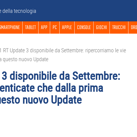
e della tecnologia
SMARTPHONE
TABLET
APP
PC
APPLE
CONSOLE
GIOCHI
TRUCCHI
DRO
RT Update 3 disponibile da Settembre: ripercorriamo le vie
o a questo nuovo Update
3 disponibile da Settembre:
menticate che dalla prima
questo nuovo Update