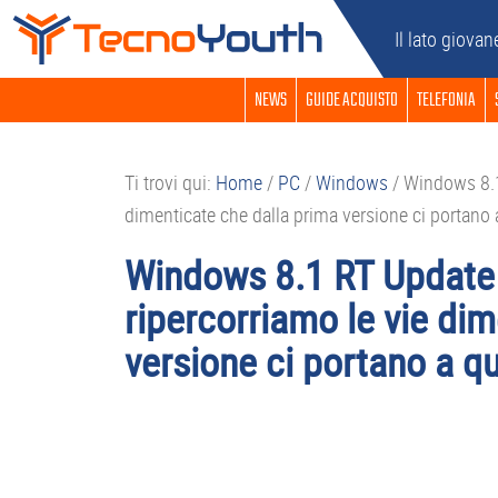
Passa
Passa
Passa
Passa
Il lato giovan
alla
al
alla
al
navigazione
contenuto
barra
piè
NEWS
GUIDE ACQUISTO
TELEFONIA
primaria
principale
laterale
di
primaria
pagina
Ti trovi qui:
Home
/
PC
/
Windows
/
Windows 8.1 
dimenticate che dalla prima versione ci portan
Windows 8.1 RT Update 
ripercorriamo le vie di
versione ci portano a 