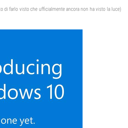
o di farlo visto che ufficialmente ancora non ha visto la luce)