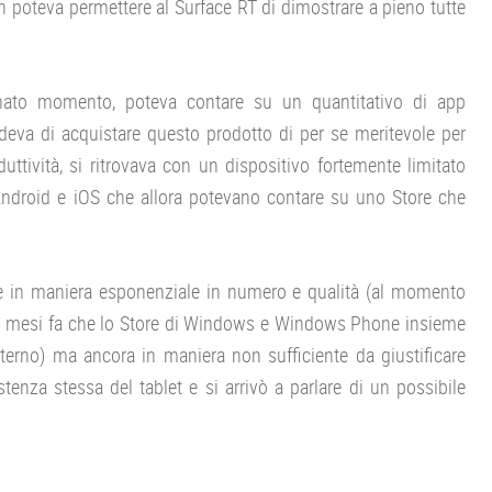
n poteva permettere al Surface RT di dimostrare a pieno tutte
nato momento, poteva contare su un quantitativo di app
ideva di acquistare questo prodotto di per se meritevole per
tività, si ritrovava con un dispositivo fortemente limitato
te Android e iOS che allora potevano contare su uno Store che
e in maniera esponenziale in numero e qualità (al momento
cuni mesi fa che lo Store di Windows e Windows Phone insieme
nterno) ma ancora in maniera non sufficiente da giustificare
sistenza stessa del tablet e si arrivò a parlare di un possibile