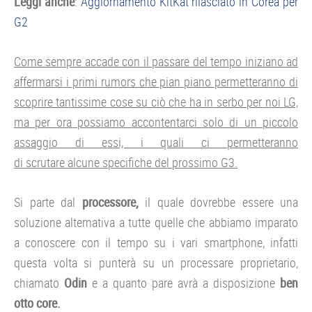
Leggi anche
:
Aggiornamento KitKat rilasciato in Corea per
G2
Come sempre accade con il passare del tempo iniziano ad
affermarsi i primi rumors che pian piano permetteranno di
scoprire tantissime cose su ciò che ha in serbo per noi LG,
ma per ora possiamo accontentarci solo di un piccolo
assaggio di essi, i quali ci permetteranno
di scrutare alcune specifiche del prossimo G3.
Si parte dal
processore,
il quale dovrebbe essere una
soluzione alternativa a tutte quelle che abbiamo imparato
a conoscere con il tempo su i vari smartphone, infatti
questa volta si punterà su un processare proprietario,
chiamato
Odin
e a quanto pare avrà a disposizione
ben
otto core.