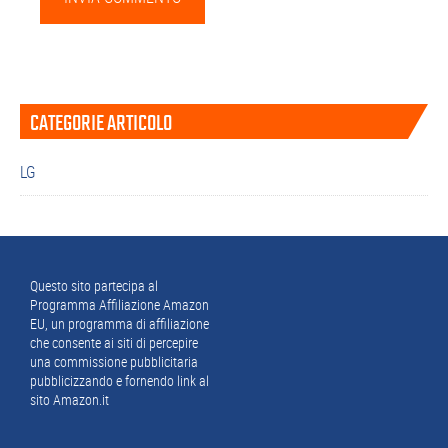
Barra
CATEGORIE ARTICOLO
laterale
primaria
LG
Footer
Questo sito partecipa al
Programma Affiliazione Amazon
EU, un programma di affiliazione
che consente ai siti di percepire
una commissione pubblicitaria
pubblicizzando e fornendo link al
sito Amazon.it