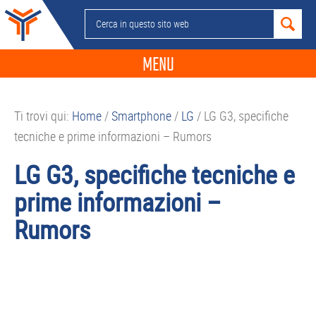
Passa
Passa
Passa
Passa
Cerca
alla
al
alla
al
in
navigazione
contenuto
barra
piè
questo
MENU
primaria
principale
laterale
di
sito
primaria
pagina
NEWS
web
Ti trovi qui:
Home
/
Smartphone
/
LG
/
LG G3, specifiche
GUIDE ACQUISTO
tecniche e prime informazioni – Rumors
TELEFONIA
LG G3, specifiche tecniche e
SMARTPHONE
prime informazioni –
TABLET
Rumors
APP
PC
APPLE