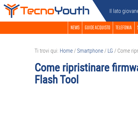
Passa
Passa
Passa
Passa
Il lato giovan
alla
al
alla
al
navigazione
contenuto
barra
piè
NEWS
GUIDE ACQUISTO
TELEFONIA
primaria
principale
laterale
di
primaria
pagina
Ti trovi qui:
Home
/
Smartphone
/
LG
/
Come ripri
Come ripristinare firmw
Flash Tool