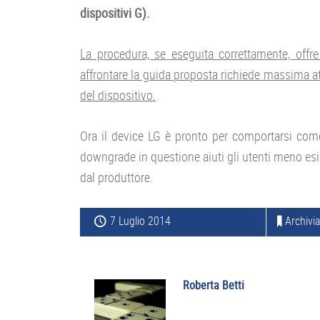
dispositivi G).
La procedura, se eseguita correttamente, offre
affrontare la guida proposta richiede massima at
del dispositivo.
Ora il device LG è pronto per comportarsi com
downgrade in questione aiuti gli utenti meno esi
dal produttore.
7 Luglio 2014
Archivia
Roberta Betti