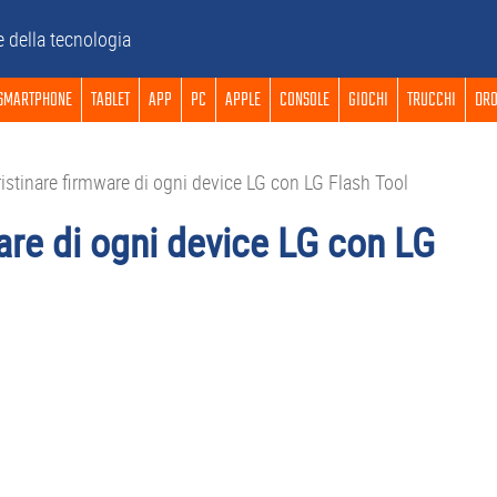
e della tecnologia
SMARTPHONE
TABLET
APP
PC
APPLE
CONSOLE
GIOCHI
TRUCCHI
DRO
stinare firmware di ogni device LG con LG Flash Tool
are di ogni device LG con LG