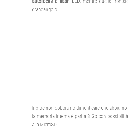
autofocus e flash LED
, mentre quella front
grandangolo.
Inoltre non dobbiamo dimenticare che abbiamo 
la memoria interna è pari a 8 Gb con possibilità 
alla MicroSD.