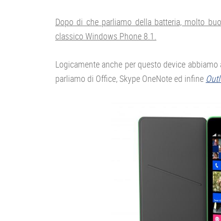
Dopo di che parliamo della batteria, molto bu
classico Windows Phone 8.1.
Logicamente anche per questo device abbiamo a d
parliamo di Office, Skype OneNote ed infine
Out