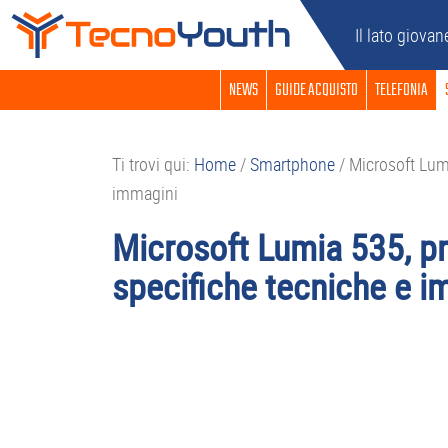
Passa
Passa
Passa
Passa
Il lato giovan
alla
al
alla
al
navigazione
contenuto
barra
piè
NEWS
GUIDE ACQUISTO
TELEFONIA
primaria
principale
laterale
di
primaria
pagina
Ti trovi qui:
Home
/
Smartphone
/
Microsoft Lumi
immagini
Microsoft Lumia 535, pr
specifiche tecniche e i