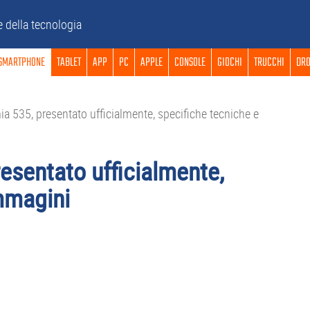
e della tecnologia
SMARTPHONE
TABLET
APP
PC
APPLE
CONSOLE
GIOCHI
TRUCCHI
DRO
a 535, presentato ufficialmente, specifiche tecniche e
esentato ufficialmente,
mmagini