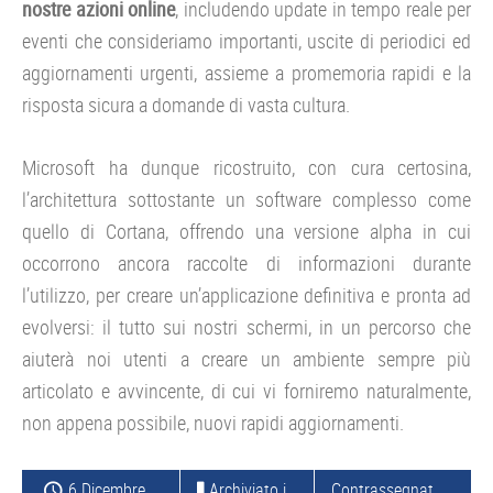
nostre azioni online
, includendo update in tempo reale per
eventi che consideriamo importanti, uscite di periodici ed
aggiornamenti urgenti, assieme a promemoria rapidi e la
risposta sicura a domande di vasta cultura.
Microsoft ha dunque ricostruito, con cura certosina,
l’architettura sottostante un software complesso come
quello di Cortana, offrendo una versione alpha in cui
occorrono ancora raccolte di informazioni durante
l’utilizzo, per creare un’applicazione definitiva e pronta ad
evolversi: il tutto sui nostri schermi, in un percorso che
aiuterà noi utenti a creare un ambiente sempre più
articolato e avvincente, di cui vi forniremo naturalmente,
non appena possibile, nuovi rapidi aggiornamenti.
6 Dicembre 2014
Archiviato in:
NOKIA
Contrassegnato con:
L