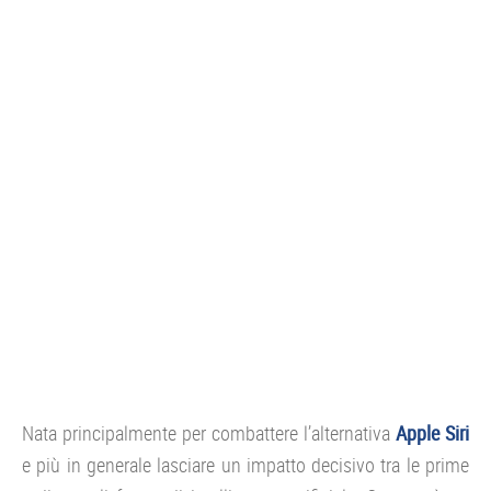
CONSOLE
GIOCHI
TRUCCHI
DRONI
STREAMING E TV
OFFERTE E TARIFFE
Nata principalmente per combattere l’alternativa
Apple Siri
e più in generale lasciare un impatto decisivo tra le prime