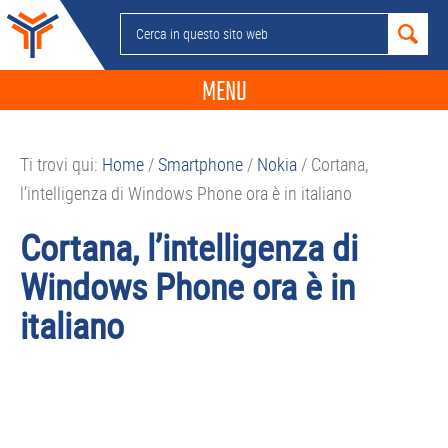
Passa
Passa
Passa
Passa
Cerca
alla
al
alla
al
in
navigazione
contenuto
barra
piè
questo
MENU
primaria
principale
laterale
di
sito
primaria
pagina
NEWS
web
Ti trovi qui:
Home
/
Smartphone
/
Nokia
/
Cortana,
GUIDE ACQUISTO
l’intelligenza di Windows Phone ora è in italiano
TELEFONIA
Cortana, l’intelligenza di
SMARTPHONE
Windows Phone ora è in
TABLET
italiano
APP
PC
APPLE