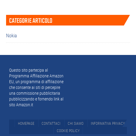
Barra
CATEGORIE ARTICOLO
laterale
primaria
Nokia
Footer
Questo sito partecipa al
Programma Affiliazione Amazon
EU, un programma di affiliazione
che consente ai siti di percepire
una commissione pubblicitaria
pubblicizzando e fornendo link al
sito Amazon.it
HOMEPAGE
CONTATTACI
CHI SIAMO
INFORMATIVA PRIVACY
COOKIE POLICY