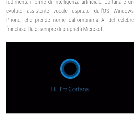
rudimentali forme di intelligenza artificiale, Cortana è un
evoluto assistente vocale ospitato dall’OS Windows
Phone, che prende nome dall’omonima AI del celebre
franchise Halo, sempre di proprietà Microsoft.