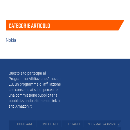
Barra
CATEGORIE ARTICOLO
laterale
primaria
Nokia
Footer
Questo sito partecipa al
Programma Affiliazione Amazon
EU, un programma di affiliazione
che consente ai siti di percepire
una commissione pubblicitaria
pubblicizzando e fornendo link al
sito Amazon.it
HOMEPAGE
CONTATTACI
CHI SIAMO
INFORMATIVA PRIVACY