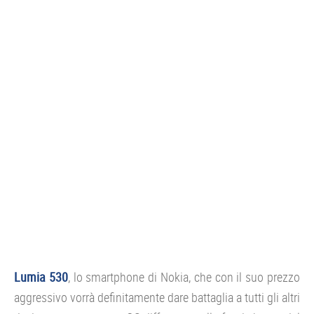
CONSOLE
GIOCHI
TRUCCHI
DRONI
STREAMING E TV
OFFERTE E TARIFFE
Lumia 530
, lo smartphone di Nokia, che con il suo prezzo
aggressivo vorrà definitamente dare battaglia a tutti gli altri