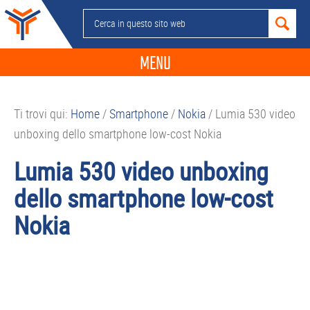
Passa
Passa
Passa
Passa
Cerca
alla
al
alla
al
in
navigazione
contenuto
barra
piè
questo
MENU
primaria
principale
laterale
di
sito
primaria
pagina
NEWS
web
Ti trovi qui:
Home
/
Smartphone
/
Nokia
/
Lumia 530 video
GUIDE ACQUISTO
unboxing dello smartphone low-cost Nokia
TELEFONIA
Lumia 530 video unboxing
SMARTPHONE
dello smartphone low-cost
TABLET
Nokia
APP
PC
APPLE