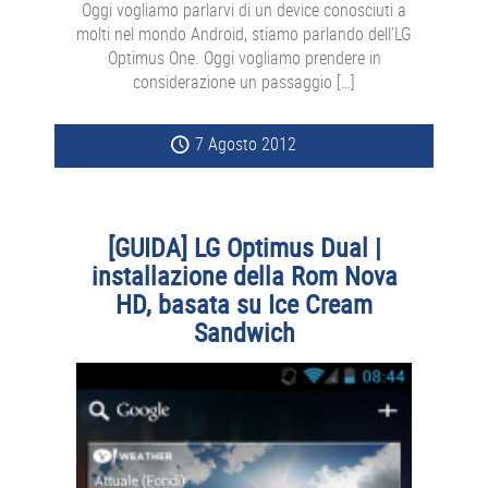
Oggi vogliamo parlarvi di un device conosciuti a
molti nel mondo Android, stiamo parlando dell’LG
Optimus One. Oggi vogliamo prendere in
considerazione un passaggio […]
7 Agosto 2012
[GUIDA] LG Optimus Dual |
installazione della Rom Nova
HD, basata su Ice Cream
Sandwich