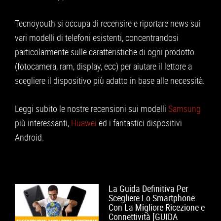
APPLE
Tecnoyouth si occupa di recensire e riportare news sui
CONSOLE
vari modelli di telefoni esistenti, concentrandosi
GIOCHI
particolarmente sulle caratteristiche di ogni prodotto
(fotocamera, ram, display, ecc) per aiutare il lettore a
TRUCCHI
scegliere il dispositivo più adatto in base alle necessità.
DRONI
STREAMING E TV
Leggi subito le nostre recensioni sui modelli
Samsung
più interessanti,
Huawei
ed i fantastici dispositivi
OFFERTE E TARIFFE
Android.
La Guida Definitiva Per
Scegliere Lo Smartphone
Con La Migliore Ricezione e
Connettività [GUIDA