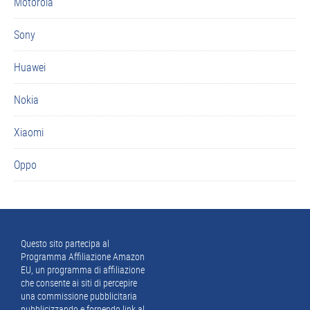
Motorola
Sony
Huawei
Nokia
Xiaomi
Oppo
Footer
Questo sito partecipa al
Programma Affiliazione Amazon
EU, un programma di affiliazione
che consente ai siti di percepire
una commissione pubblicitaria
pubblicizzando e fornendo link al