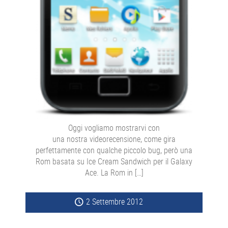
Oggi vogliamo mostrarvi con
una nostra videorecensione, come gira
perfettamente con qualche piccolo bug, però una
Rom basata su Ice Cream Sandwich per il Galaxy
Ace. La Rom in […]
2 Settembre 2012