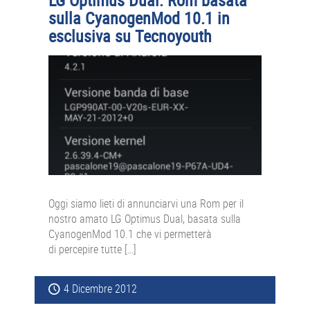
LG Optimus Dual: Rom basata
sulla CyanogenMod 10.1 in
esclusiva su Tecnoyouth
Oggi siamo lieti di annunciarvi una Rom per il
nostro amato LG Optimus Dual, basata sulla
CyanogenMod 10.1 che vi permetterà
di percepire tutte […]
4 Dicembre 2012