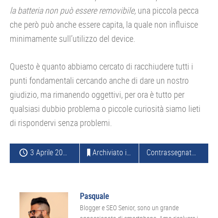
la batteria non può essere removibile,
una piccola pecca
che però può anche essere capita, la quale non influisce
minimamente sull’utilizzo del device.
Questo è quanto abbiamo cercato di racchiudere tutti i
punti fondamentali cercando anche di dare un nostro
giudizio, ma rimanendo oggettivi, per ora è tutto per
qualsiasi dubbio problema o piccole curiosità siamo lieti
di rispondervi senza problemi.
3 Aprile 2013
Archiviato in:
SMARTPHONE
,
GOOGLE
Contrassegnato con:
,
LG
N
Pasquale
Blogger e SEO Senior, sono un grande