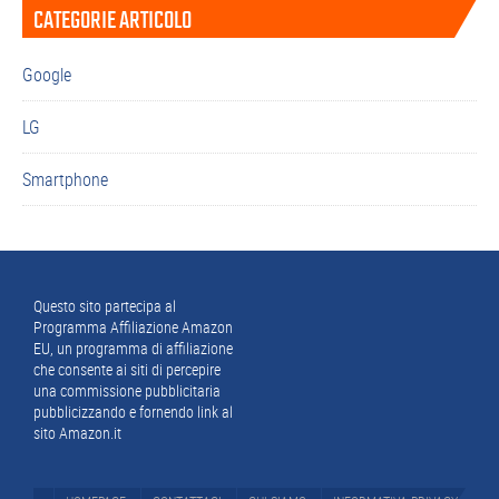
CATEGORIE ARTICOLO
laterale
primaria
Google
LG
Smartphone
Footer
Questo sito partecipa al
Programma Affiliazione Amazon
EU, un programma di affiliazione
che consente ai siti di percepire
una commissione pubblicitaria
pubblicizzando e fornendo link al
sito Amazon.it