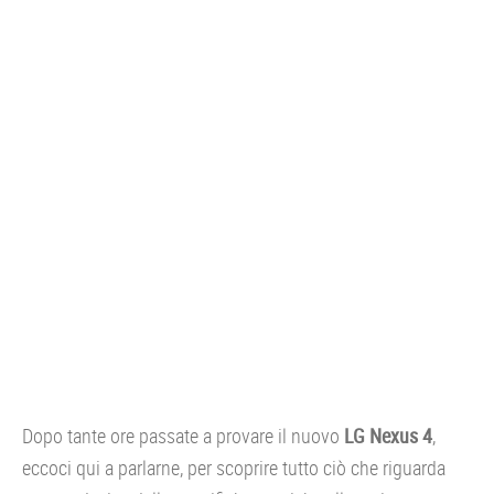
CONSOLE
GIOCHI
TRUCCHI
DRONI
STREAMING E TV
OFFERTE E TARIFFE
Dopo tante ore passate a provare il nuovo
LG Nexus 4
,
eccoci qui a parlarne, per scoprire tutto ciò che riguarda