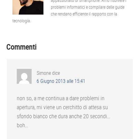
appassionato di smartphone. Amo risolvere i
problemi informatici e compilare delle guide
che rendano efficiente il rapporto con la
tecnologia.
Interazioni
Commenti
del
lettore
Simone
dice
6 Giugno 2013 alle 15:41
non so, a me continua a dare problemi in
apertura, mi viene un cerchitto di attesa su
sfondo bianco che dura anche 20 secondi…
boh…