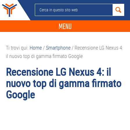
Passa
Passa
Passa
Passa
Cerca
alla
al
alla
al
in
navigazione
contenuto
barra
piè
questo
MENU
primaria
principale
laterale
di
sito
primaria
pagina
NEWS
web
Ti trovi qui:
Home
/
Smartphone
/
Recensione LG Nexus 4:
GUIDE ACQUISTO
il nuovo top di gamma firmato Google
TELEFONIA
Recensione LG Nexus 4: il
SMARTPHONE
nuovo top di gamma firmato
TABLET
Google
APP
PC
APPLE