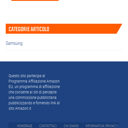
Barra
CATEGORIE ARTICOLO
laterale
primaria
Samsung
Footer
Questo sito partecipa al
Programma Affiliazione Amazon
EU, un programma di affiliazione
che consente ai siti di percepire
una commissione pubblicitaria
pubblicizzando e fornendo link al
sito Amazon.it
HOMEPAGE
CONTATTACI
CHI SIAMO
INFORMATIVA PRIVACY