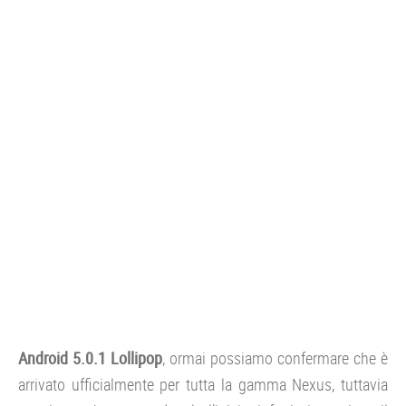
CONSOLE
GIOCHI
TRUCCHI
DRONI
STREAMING E TV
OFFERTE E TARIFFE
Android 5.0.1 Lollipop
, ormai possiamo confermare che è
arrivato ufficialmente per tutta la gamma Nexus, tuttavia