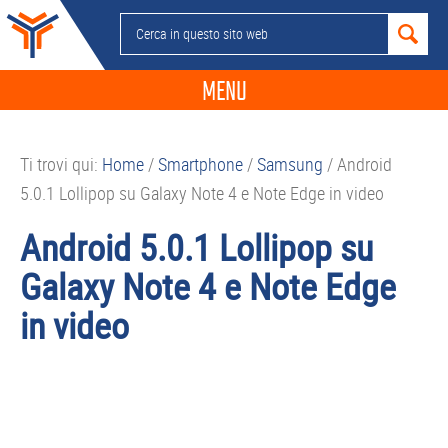
Passa
Passa
Passa
Passa
Cerca
alla
al
alla
al
in
navigazione
contenuto
barra
piè
questo
MENU
primaria
principale
laterale
di
sito
primaria
pagina
NEWS
web
Ti trovi qui:
Home
/
Smartphone
/
Samsung
/
Android
GUIDE ACQUISTO
5.0.1 Lollipop su Galaxy Note 4 e Note Edge in video
TELEFONIA
Android 5.0.1 Lollipop su
SMARTPHONE
Galaxy Note 4 e Note Edge
TABLET
in video
APP
PC
APPLE