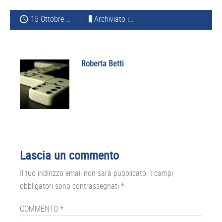
15 Ottobre 2014
Archiviato in:
SAMSUNG
Roberta Betti
Interazioni
Lascia un commento
del
Il tuo indirizzo email non sarà pubblicato.
I campi
lettore
obbligatori sono contrassegnati
*
COMMENTO
*