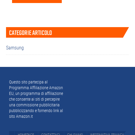
Barra
CATEGORIE ARTICOLO
laterale
primaria
Samsung
Footer
Questo sito partecipa al
Programma Affiliazione Amazon
EU, un programma di affiliazione
che consente ai siti di percepire
una commissione pubblicitaria
pubblicizzando e fornendo link al
sito Amazon.it
HOMEPAGE
CONTATTACI
CHI SIAMO
INFORMATIVA PRIVACY