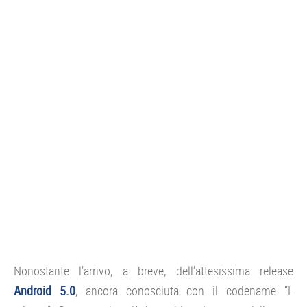
CONSOLE
GIOCHI
TRUCCHI
DRONI
STREAMING E TV
OFFERTE E TARIFFE
Nonostante l’arrivo, a breve, dell’attesissima release
Android 5.0
, ancora conosciuta con il codename “L