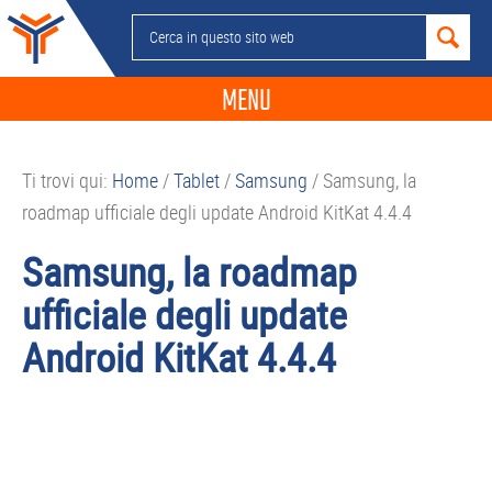
Passa
Passa
Passa
Passa
Cerca
alla
al
alla
al
in
navigazione
contenuto
barra
piè
questo
MENU
primaria
principale
laterale
di
sito
primaria
pagina
NEWS
web
Ti trovi qui:
Home
/
Tablet
/
Samsung
/
Samsung, la
GUIDE ACQUISTO
roadmap ufficiale degli update Android KitKat 4.4.4
TELEFONIA
Samsung, la roadmap
SMARTPHONE
ufficiale degli update
TABLET
Android KitKat 4.4.4
APP
PC
APPLE