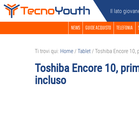
Passa
Passa
Passa
Passa
Il lato giovan
alla
al
alla
al
navigazione
contenuto
barra
piè
NEWS
GUIDE ACQUISTO
TELEFONIA
primaria
principale
laterale
di
primaria
pagina
Ti trovi qui:
Home
/
Tablet
/
Toshiba Encore 10, 
Toshiba Encore 10, pri
incluso