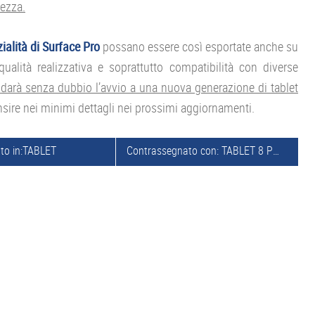
tezza.
zialità di Surface Pro
possano essere così esportate anche su
ualità realizzativa e soprattutto compatibilità con diverse
o darà senza dubbio l’avvio a una nuova generazione di tablet
nsire nei minimi dettagli nei prossimi aggiornamenti.
to in:
TABLET
Contrassegnato con:
TABLET 8 POLLICI
,
T