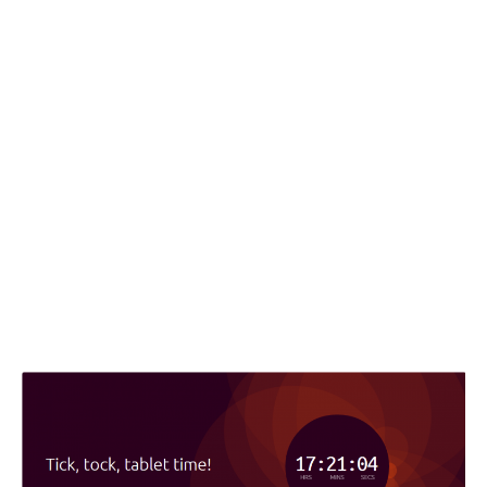
CONSOLE
GIOCHI
TRUCCHI
DRONI
STREAMING E TV
OFFERTE E TARIFFE