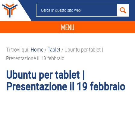
Passa
Passa
Passa
Passa
Cerca
alla
al
alla
al
in
navigazione
contenuto
barra
piè
questo
MENU
primaria
principale
laterale
di
sito
primaria
pagina
NEWS
web
Ti trovi qui:
Home
/
Tablet
/
Ubuntu per tablet |
GUIDE ACQUISTO
Presentazione il 19 febbraio
TELEFONIA
Ubuntu per tablet |
SMARTPHONE
Presentazione il 19 febbraio
TABLET
APP
PC
APPLE