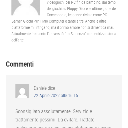
videogiochi per PC fin da bambino, dai tempi
dei giochi su Floppy Disk e le ultime glorie del
Commodore, leggendo riviste come PC
Gamer, Giochi Per Il Mio Computer e tante altre. Anche le altre
piattaforme mi intrigano, ma il primo amore non si dimentica mai.
Attualmente frequento l'università "La Sapienza" con indirizzo storia
dell'arte.
Interazioni
Commenti
del
lettore
Daniele
dice
22 Aprile 2022 alle 16:16
Sconsigliato assolutamente. Servizio e
trattamento pessimi. Da evitare. Trattato
malissimo per un servizio assolutamente scarso.