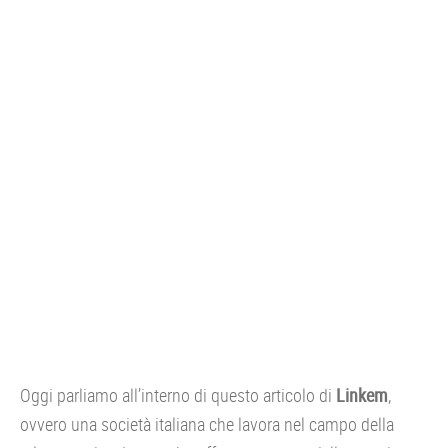
CONSOLE
GIOCHI
TRUCCHI
DRONI
STREAMING E TV
OFFERTE E TARIFFE
Oggi parliamo all’interno di questo articolo di
Linkem
,
ovvero una società italiana che lavora nel campo della