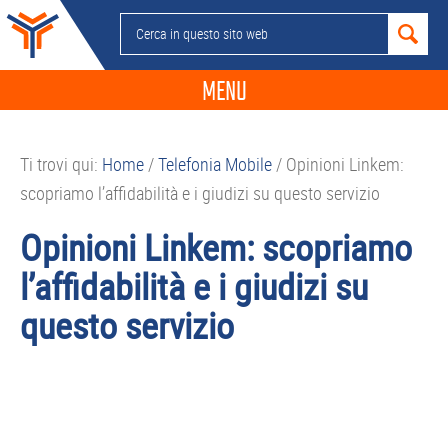
Passa
Passa
Passa
Passa
Cerca
alla
al
alla
al
in
navigazione
contenuto
barra
piè
questo
MENU
primaria
principale
laterale
di
sito
primaria
pagina
NEWS
web
Ti trovi qui:
Home
/
Telefonia Mobile
/
Opinioni Linkem:
GUIDE ACQUISTO
scopriamo l’affidabilità e i giudizi su questo servizio
TELEFONIA
Opinioni Linkem: scopriamo
SMARTPHONE
l’affidabilità e i giudizi su
TABLET
questo servizio
APP
PC
APPLE