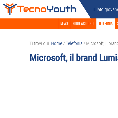
Passa
Passa
Passa
Passa
Il lato giovan
alla
al
alla
al
navigazione
contenuto
barra
piè
NEWS
GUIDE ACQUISTO
TELEFONIA
primaria
principale
laterale
di
primaria
pagina
Ti trovi qui:
Home
/
Telefonia
/
Microsoft, il bra
Microsoft, il brand Lum