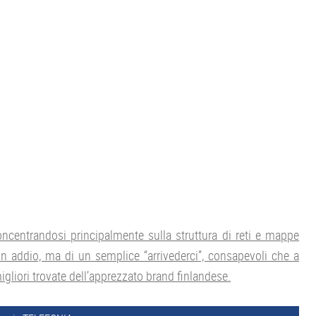
ncentrandosi principalmente sulla struttura di reti e mappe
 un addio, ma di un semplice “arrivederci”, consapevoli che a
liori trovate dell’apprezzato brand finlandese.