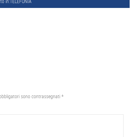
to in:
TELEFONIA
obbligatori sono contrassegnati
*