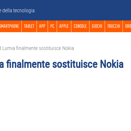
e della tecnologia
SMARTPHONE
TABLET
APP
PC
APPLE
CONSOLE
GIOCHI
TRUCCHI
DRO
nd Lumia finalmente sostituisce Nokia
ia finalmente sostituisce Nokia