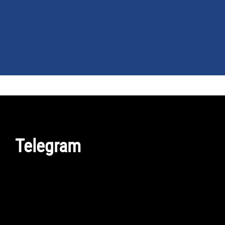
NEWS
GUIDE ACQUISTO
TELEFONIA
Telegram
SMARTPHONE
TABLET
APP
PC