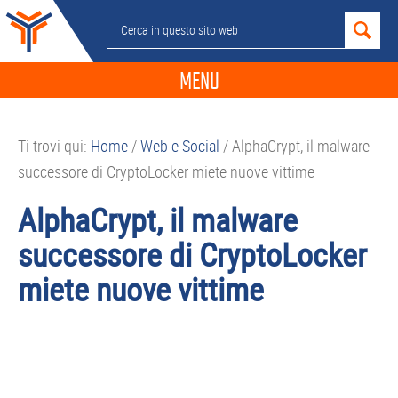
Passa
Passa
Passa
Passa
Cerca
alla
al
alla
al
in
navigazione
contenuto
barra
piè
questo
MENU
primaria
principale
laterale
di
sito
primaria
pagina
NEWS
web
Ti trovi qui:
Home
/
Web e Social
/
AlphaCrypt, il malware
GUIDE ACQUISTO
successore di CryptoLocker miete nuove vittime
TELEFONIA
AlphaCrypt, il malware
SMARTPHONE
successore di CryptoLocker
TABLET
miete nuove vittime
APP
PC
APPLE