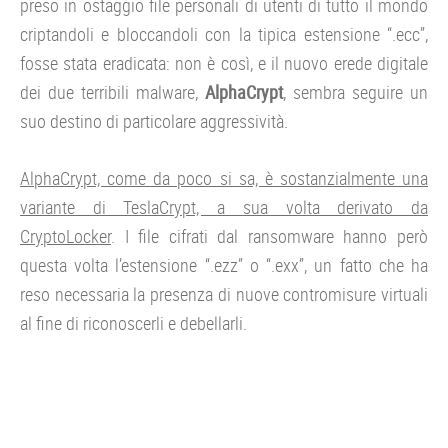
preso in ostaggio file personali di utenti di tutto il mondo
criptandoli e bloccandoli con la tipica estensione “.ecc”,
fosse stata eradicata: non è così, e il nuovo erede digitale
dei due terribili malware,
AlphaCrypt
, sembra seguire un
suo destino di particolare aggressività.
AlphaCrypt, come da poco si sa, è sostanzialmente una
variante di TeslaCrypt, a sua volta derivato da
CryptoLocker
. I file cifrati dal ransomware hanno però
questa volta l’estensione “.ezz” o “.exx”, un fatto che ha
reso necessaria la presenza di nuove contromisure virtuali
al fine di riconoscerli e debellarli.