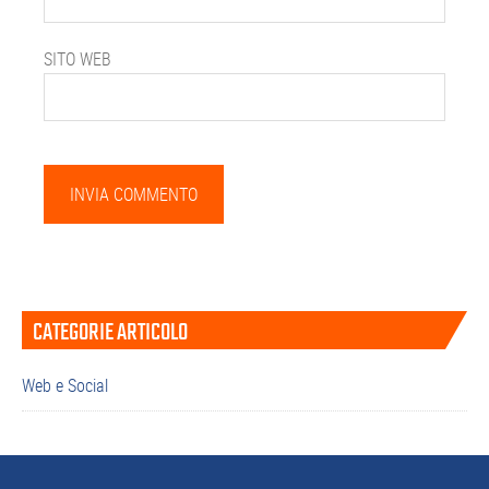
SITO WEB
Barra
CATEGORIE ARTICOLO
laterale
primaria
Web e Social