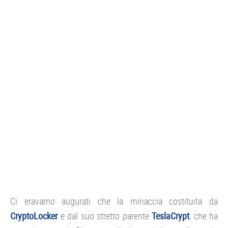
CONSOLE
GIOCHI
TRUCCHI
DRONI
STREAMING E TV
OFFERTE E TARIFFE
Ci eravamo augurati che la minaccia costituita da
CryptoLocker
e dal suo stretto parente
TeslaCrypt
, che ha