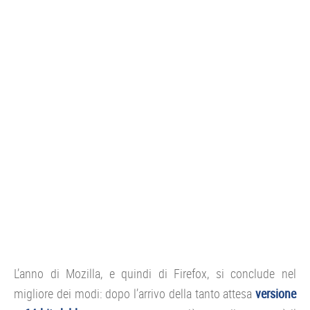
CONSOLE
GIOCHI
TRUCCHI
DRONI
STREAMING E TV
OFFERTE E TARIFFE
L’anno di Mozilla, e quindi di Firefox, si conclude nel
migliore dei modi: dopo l’arrivo della tanto attesa
versione