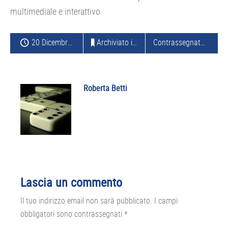
multimediale e interattivo.
20 Dicembre 2015
Archiviato in:
BROWSER
Contrassegnato con:
N
Roberta Betti
Interazioni
Lascia un commento
del
Il tuo indirizzo email non sarà pubblicato.
I campi
lettore
obbligatori sono contrassegnati
*