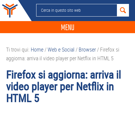
Passa
Passa
Passa
Passa
Cerca
alla
al
alla
al
in
navigazione
contenuto
barra
piè
questo
MENU
primaria
principale
laterale
di
sito
primaria
pagina
NEWS
web
Ti trovi qui:
Home
/
Web e Social
/
Browser
/
Firefox si
GUIDE ACQUISTO
aggiorna: arriva il video player per Netflix in HTML 5
TELEFONIA
Firefox si aggiorna: arriva il
SMARTPHONE
video player per Netflix in
TABLET
HTML 5
APP
PC
APPLE