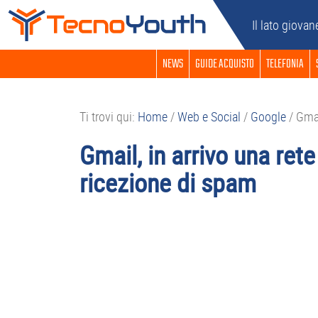
Passa
Passa
Passa
Passa
Il lato giovan
alla
al
alla
al
navigazione
contenuto
barra
piè
NEWS
GUIDE ACQUISTO
TELEFONIA
primaria
principale
laterale
di
primaria
pagina
Ti trovi qui:
Home
/
Web e Social
/
Google
/
Gmail
Gmail, in arrivo una ret
ricezione di spam