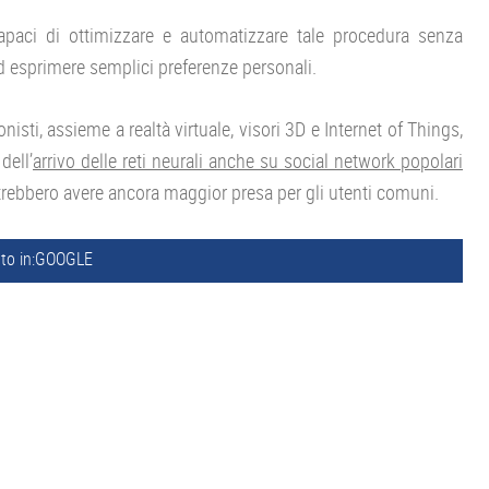
capaci di ottimizzare e automatizzare tale procedura senza
ad esprimere semplici preferenze personali.
isti, assieme a realtà virtuale, visori 3D e Internet of Things,
dell’
arrivo delle reti neurali anche su social network popolari
otrebbero avere ancora maggior presa per gli utenti comuni.
to in:
GOOGLE