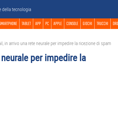
e della tecnologia
SMARTPHONE
TABLET
APP
PC
APPLE
CONSOLE
GIOCHI
TRUCCHI
DRO
, in arrivo una rete neurale per impedire la ricezione di spam
e neurale per impedire la