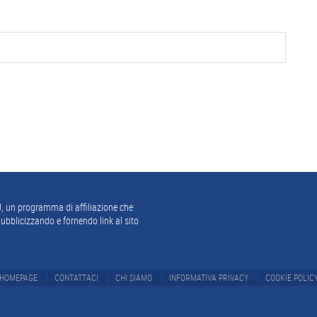
, un programma di affiliazione che
ubblicizzando e fornendo link al sito
HOMEPAGE
CONTATTACI
CHI SIAMO
INFORMATIVA PRIVACY
COOKIE POLIC