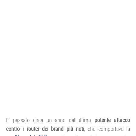
CONSOLE
GIOCHI
TRUCCHI
DRONI
STREAMING E TV
OFFERTE E TARIFFE
E’ passato circa un anno dall’ultimo
potente attacco
contro i router dei brand più noti
, che comportava la