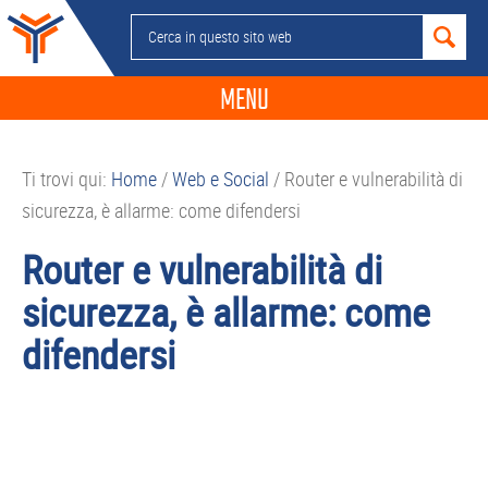
Passa
Passa
Passa
Passa
Cerca
alla
al
alla
al
in
navigazione
contenuto
barra
piè
questo
MENU
primaria
principale
laterale
di
sito
primaria
pagina
NEWS
web
Ti trovi qui:
Home
/
Web e Social
/
Router e vulnerabilità di
GUIDE ACQUISTO
sicurezza, è allarme: come difendersi
TELEFONIA
Router e vulnerabilità di
SMARTPHONE
sicurezza, è allarme: come
TABLET
difendersi
APP
PC
APPLE