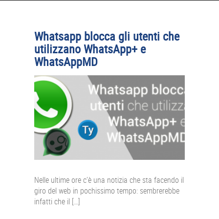
APPLE
CONSOLE
Whatsapp blocca gli utenti che
GIOCHI
utilizzano WhatsApp+ e
WhatsAppMD
TRUCCHI
DRONI
STREAMING E TV
OFFERTE E TARIFFE
Nelle ultime ore c’è una notizia che sta facendo il
giro del web in pochissimo tempo: sembrerebbe
infatti che il […]