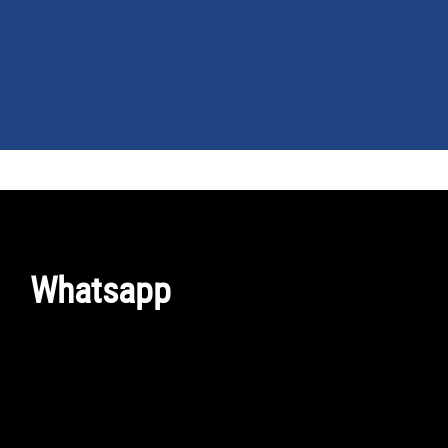
NEWS
GUIDE ACQUISTO
TELEFONIA
Whatsapp
SMARTPHONE
TABLET
APP
PC