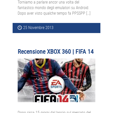
Torniamo a parlare ancor una volta del
fantastico mondo degli emulatori su Android.
Dopo aver visto qualche tempo fa PPSSPP […]
25 Novembre 2013
Recensione XBOX 360 | FIFA 14
Dopo circa 15 giorni dal lancio sul mercato del