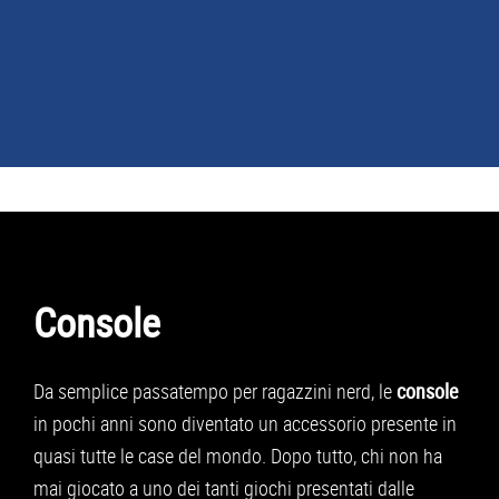
NEWS
GUIDE ACQUISTO
TELEFONIA
Console
SMARTPHONE
TABLET
Da semplice passatempo per ragazzini nerd, le
console
APP
in pochi anni sono diventato un accessorio presente in
quasi tutte le case del mondo. Dopo tutto, chi non ha
PC
mai giocato a uno dei tanti giochi presentati dalle