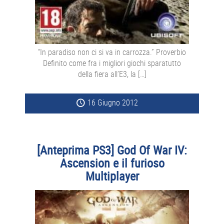
“In paradiso non ci si va in carrozza.” Proverbio
Definito come fra i migliori giochi sparatutto
della fiera all’E3, la […]
16 Giugno 2012
[Anteprima PS3] God Of War IV:
Ascension e il furioso
Multiplayer