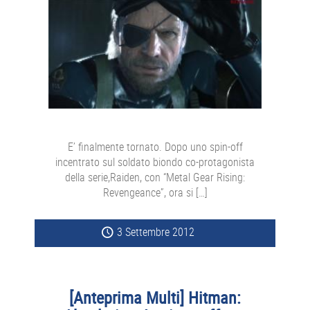
E’ finalmente tornato. Dopo uno spin-off
incentrato sul soldato biondo co-protagonista
della serie,Raiden, con “Metal Gear Rising:
Revengeance”, ora si […]
3 Settembre 2012
[Anteprima Multi] Hitman: