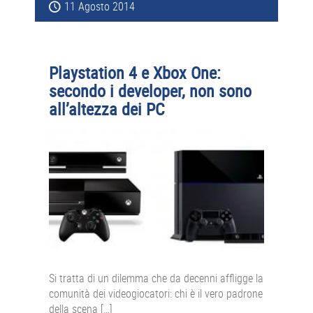
11 Agosto 2014
Playstation 4 e Xbox One:
secondo i developer, non sono
all’altezza dei PC
Si tratta di un dilemma che da decenni affligge la
comunità dei videogiocatori: chi è il vero padrone
della scena […]