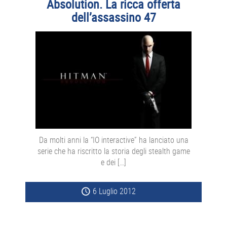
Absolution. La ricca offerta
dell’assassino 47
Da molti anni la “IO interactive” ha lanciato una
serie che ha riscritto la storia degli stealth game
e dei […]
6 Luglio 2012