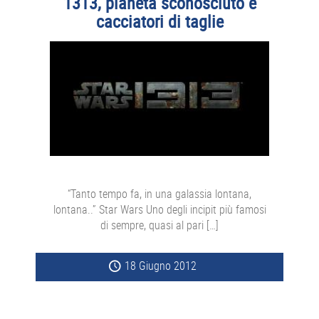
1313, pianeta sconosciuto e
cacciatori di taglie
“Tanto tempo fa, in una galassia lontana,
lontana..” Star Wars Uno degli incipit più famosi
di sempre, quasi al pari […]
18 Giugno 2012