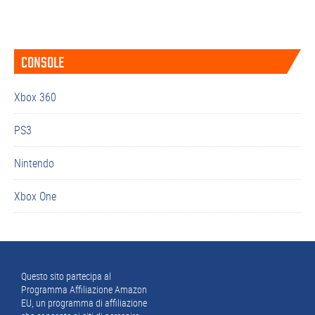
alla
Barra
CONSOLE
laterale
primaria
Xbox 360
PS3
Nintendo
Xbox One
Footer
Questo sito partecipa al
Programma Affiliazione Amazon
EU, un programma di affiliazione