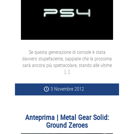
Se questa generazione di console è stata
davvero stupefacente, sappiate che la prossima
sarà ancora più spettacolare, stando alle ultime
[…]
3 Novembre 2012
Anteprima | Metal Gear Solid:
Ground Zeroes