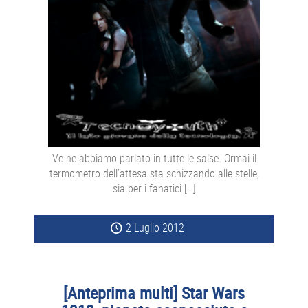
Ve ne abbiamo parlato in tutte le salse. Ormai il
termometro dell’attesa sta schizzando alle stelle,
sia per i fanatici […]
2 Luglio 2012
[Anteprima multi] Star Wars