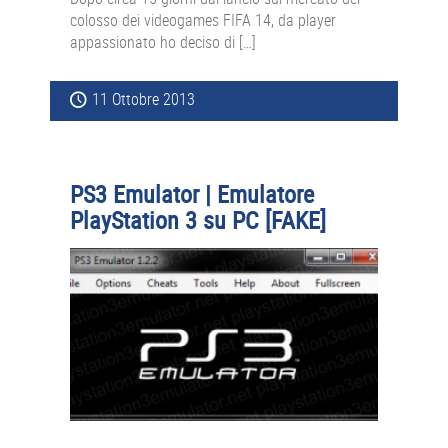
colosso dei videogames FIFA 14, da player
appassionato ho deciso di […]
11 Ottobre 2013
PS3 Emulator | Emulatore
PlayStation 3 su PC [FAKE]