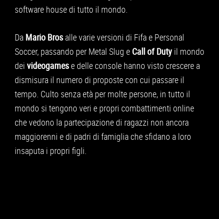
APPLE
software house di tutto il mondo.
CONSOLE
Da
Mario Bros
alle varie versioni di Fifa e Personal
GIOCHI
Soccer, passando per Metal Slug e
Call of Duty
il mondo
dei
videogames
e delle console hanno visto crescere a
TRUCCHI
dismisura il numero di proposte con cui passare il
DRONI
tempo. Culto senza età per molte persone, in tutto il
STREAMING E TV
mondo si tengono veri e propri combattimenti online
che vedono la partecipazione di ragazzi non ancora
OFFERTE E TARIFFE
maggiorenni e di padri di famiglia che sfidano a loro
insaputa i propri figli.