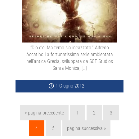
“Dio c’è. Ma temo sia incazzato.” Alfredo
Accatino La fortunatissima serie ambientata
nell’antica Grecia, sviluppata da SCE Studios
Santa Monica, […]
1 Giugno 2012
Vai
Pagina
Pagina
Pagina
«
pagina precedente
1
2
3
alla
Pagina
Pagina
Vai
4
5
pagina successiva »