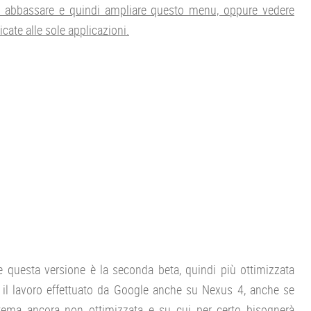
 di abbassare e quindi ampliare questo menu, oppure vedere
cate alle sole applicazioni.
e questa versione è la seconda beta, quindi più ottimizzata
o il lavoro effettuato da Google anche su Nexus 4, anche se
stema ancora non ottimizzata e su cui per certo bisognerà