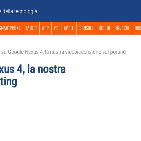
e della tecnologia
SMARTPHONE
TABLET
APP
PC
APPLE
CONSOLE
GIOCHI
TRUCCHI
DRO
 su Google Nexus 4, la nostra videorecensione sul porting
us 4, la nostra
ting