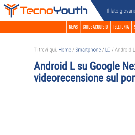
Passa
Passa
Passa
Passa
Il lato giovan
alla
al
alla
al
navigazione
contenuto
barra
piè
NEWS
GUIDE ACQUISTO
TELEFONIA
primaria
principale
laterale
di
primaria
pagina
Ti trovi qui:
Home
/
Smartphone
/
LG
/
Android L
Android L su Google Nex
videorecensione sul por