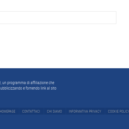
, un programma di affiliazione che
ubblicizzando e fornendo link al sito
HOMEPAGE
CONTATTACI
CHI SIAMO
INFORMATIVA PRIVACY
COOKIE POLIC