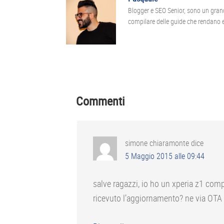
Blogger e SEO Senior, sono un gran
compilare delle guide che rendano ef
Interazioni
del
Commenti
lettore
simone chiaramonte
dice
5 Maggio 2015 alle 09:44
salve ragazzi, io ho un xperia z1 co
ricevuto l’aggiornamento? ne via OTA