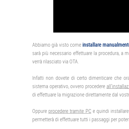
Abbiamo già visto come
installare manualmente
sarà più necessario effettuare la procedura, a m
verrà rilasciato via OTA.
Infatti non dovete di certo dimenticare che or
sistema operativo, ovvero procedere
all’install
di effettuare la migrazione direttamente dal vos
Oppure
procedere tramite PC
e quindi installare 
permetterà di effettuare tutti i passaggi per poter