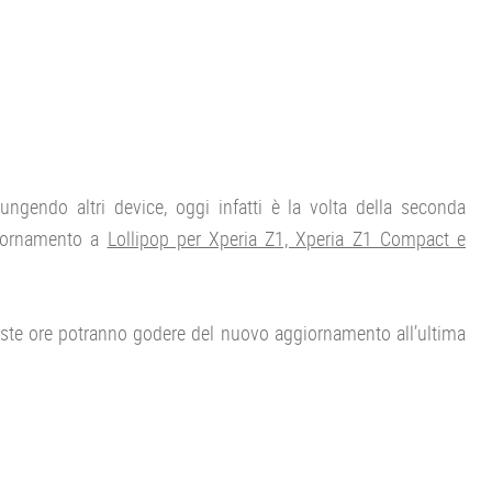
ungendo altri device, oggi infatti è la volta della seconda
giornamento a
Lollipop per Xperia Z1, Xperia Z1 Compact e
ueste ore potranno godere del nuovo aggiornamento all’ultima