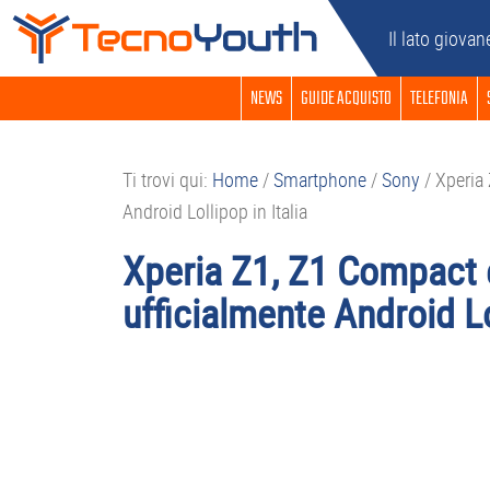
Passa
Passa
Passa
Passa
Il lato giovan
alla
al
alla
al
navigazione
contenuto
barra
piè
NEWS
GUIDE ACQUISTO
TELEFONIA
primaria
principale
laterale
di
primaria
pagina
Ti trovi qui:
Home
/
Smartphone
/
Sony
/
Xperia 
Android Lollipop in Italia
Xperia Z1, Z1 Compact e
ufficialmente Android Lol