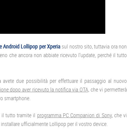
 Android Lollipop per Xperia
sul nostro sito, tuttavia ora non
eno che ancora non abbiate ricevuto l’update, perché il tutto
a avete due possibilità per effettuare il passaggio al nuovo
azione dopo aver ricevuto la notifica via OTA,
che vi permetterà
tro smartphone.
il tutto tramite il
programma PC Companion di Sony
, che vi
 installare ufficialmente Lollipop per il vostro device.