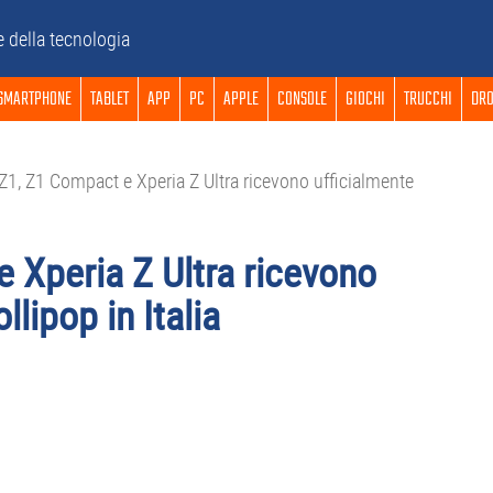
e della tecnologia
SMARTPHONE
TABLET
APP
PC
APPLE
CONSOLE
GIOCHI
TRUCCHI
DRO
Z1, Z1 Compact e Xperia Z Ultra ricevono ufficialmente
 Xperia Z Ultra ricevono
lipop in Italia